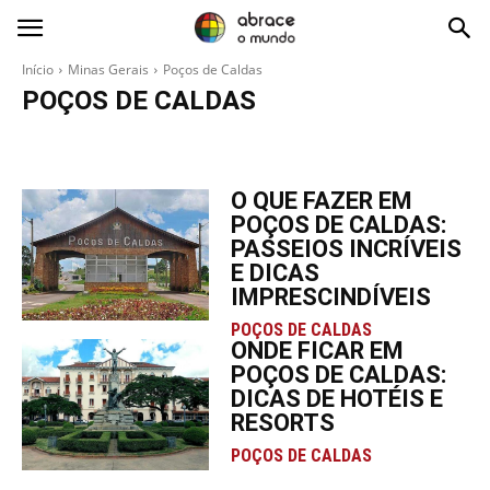
Abrace
o
Mundo
Início
Minas Gerais
Poços de Caldas
POÇOS DE CALDAS
Belo Horizonte
Capitólio
Carrancas
Circuito das Águas
Congonhas
O QUE FAZER EM
POÇOS DE CALDAS:
PASSEIOS INCRÍVEIS
E DICAS
IMPRESCINDÍVEIS
POÇOS DE CALDAS
ONDE FICAR EM
POÇOS DE CALDAS:
DICAS DE HOTÉIS E
RESORTS
POÇOS DE CALDAS