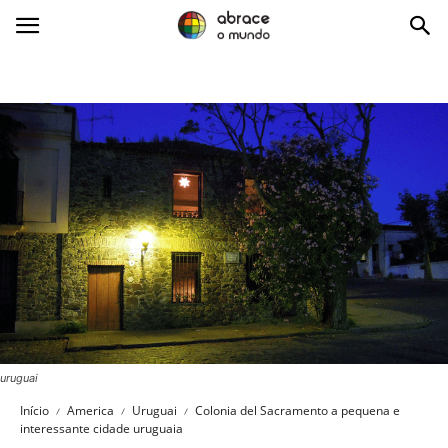
Abrace
o
Mundo
uruguai
Início
America
Uruguai
Colonia del Sacramento a pequena e
interessante cidade uruguaia