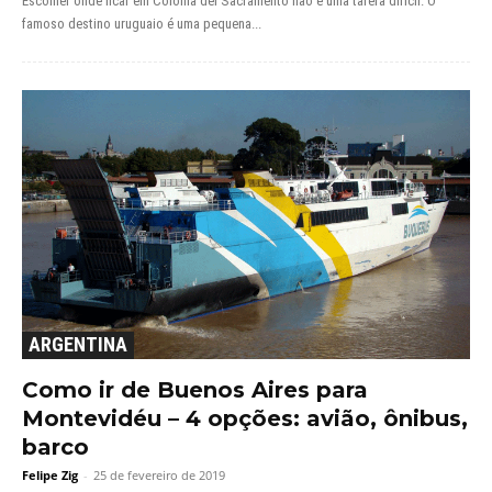
Escolher onde ficar em Colonia del Sacramento não é uma tarefa difícil. O
famoso destino uruguaio é uma pequena...
ARGENTINA
Como ir de Buenos Aires para
Montevidéu – 4 opções: avião, ônibus,
barco
Felipe Zig
-
25 de fevereiro de 2019