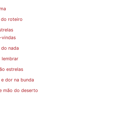
ema
 do roteiro
strelas
-vindas
 do nada
a lembrar
ão estrelas
a e dor na bunda
 de mão do deserto