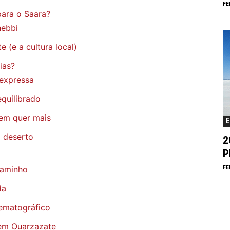
FE
para o Saara?
hebbi
e (e a cultura local)
ias?
 expressa
equilibrado
uem quer mais
o deserto
2
P
FE
caminho
da
nematográfico
 em Ouarzazate