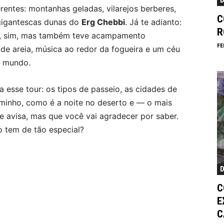
D
entes: montanhas geladas, vilarejos berberes,
C
 gigantescas dunas do
Erg Chebbi
. Já te adianto:
R
lo, sim, mas também teve acampamento
FE
 de areia, música ao redor da fogueira e um céu
o mundo.
 esse tour: os tipos de passeio, as cidades de
aminho, como é a noite no deserto e — o mais
 avisa, mas que você vai agradecer por saber.
o tem de tão especial?
D
C
E
C