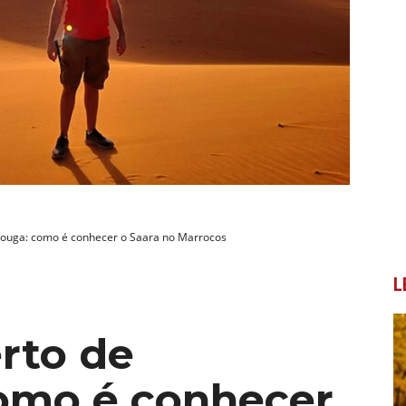
zouga: como é conhecer o Saara no Marrocos
L
rto de
omo é conhecer