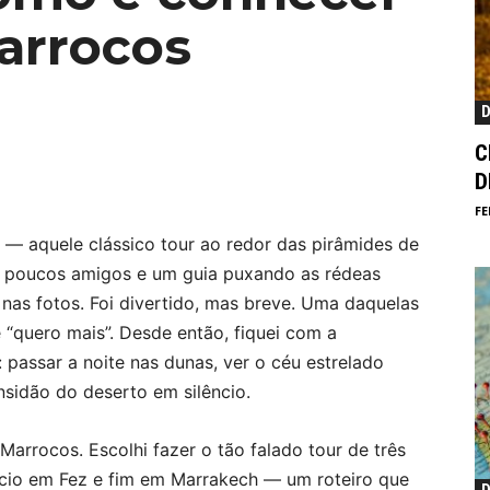
arrocos
D
C
D
FE
o — aquele clássico tour ao redor das pirâmides de
 poucos amigos e um guia puxando as rédeas
nas fotos. Foi divertido, mas breve. Uma daquelas
“quero mais”. Desde então, fiquei com a
 passar a noite nas dunas, ver o céu estrelado
nsidão do deserto em silêncio.
arrocos. Escolhi fazer o tão falado tour de três
ício em Fez e fim em Marrakech — um roteiro que