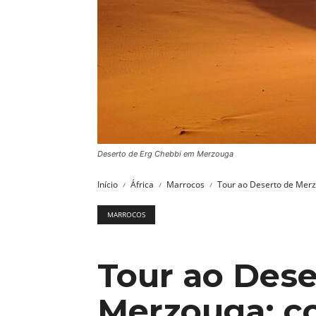
Deserto de Erg Chebbi em Merzouga
Início
África
Marrocos
Tour ao Deserto de Mer
MARROCOS
Tour ao Dese
Merzouga: c