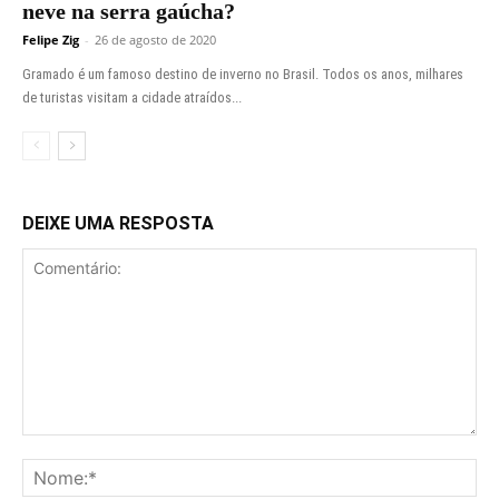
neve na serra gaúcha?
Felipe Zig
-
26 de agosto de 2020
Gramado é um famoso destino de inverno no Brasil. Todos os anos, milhares
de turistas visitam a cidade atraídos...
DEIXE UMA RESPOSTA
Comentário:
No