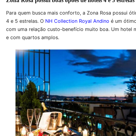
Zona Rosa possui boas opões de hotéis 4 e 5 estrelas
Para quem busca mais conforto, a Zona Rosa possui óti
4 e 5 estrelas. O
NH Collection Royal Andino
é um ótimo
com uma relação custo-benefício muito boa. Um hotel 
e com quartos amplos.