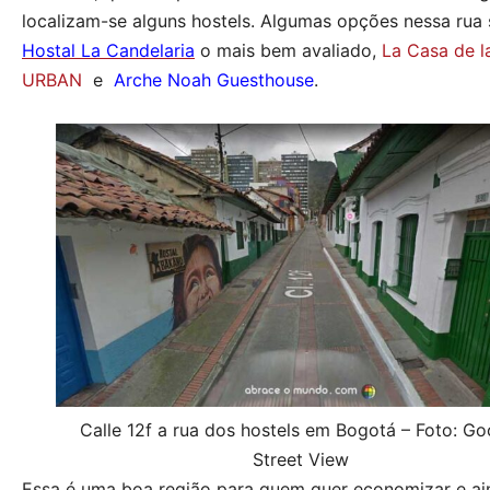
localizam-se alguns hostels. Algumas opções nessa rua 
Hostal La Candelaria
o mais bem avaliado,
La Casa de l
URBAN
e
Arche Noah Guesthouse
.
Calle 12f a rua dos hostels em Bogotá – Foto: Go
Street View
Essa é uma boa região para quem quer economizar e ain