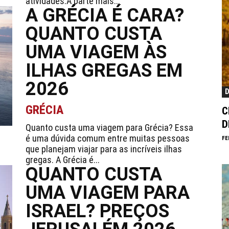
atividades.A parte mais...
A GRÉCIA É CARA?
QUANTO CUSTA
UMA VIAGEM ÀS
ILHAS GREGAS EM
2026
D
GRÉCIA
C
D
Quanto custa uma viagem para Grécia? Essa
é uma dúvida comum entre muitas pessoas
FE
que planejam viajar para as incríveis ilhas
gregas. A Grécia é...
QUANTO CUSTA
UMA VIAGEM PARA
ISRAEL? PREÇOS