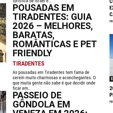
turística de Israel e...
C
POUSADAS EM
E
C
TIRADENTES: GUIA
FE
2026 – MELHORES,
BARATAS,
ROMÂNTICAS E PET
FRIENDLY
TIRADENTES
As pousadas em Tiradentes tem fama de
serem muito charmosas e aconchegantes. O
que muita gente não sabe é que decidir onde
2
ficar em...
PASSEIO DE
P
GÔNDOLA EM
FE