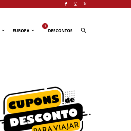
1
EUROPA
DESCONTOS
a
Arraial D'Ajuda
Ásia
Aswan
Bahia
Balneário Camboriú
Bangkok