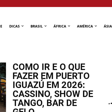
E
DICAS
BRASIL
ÁFRICA
AMÉRICA
ÁSIA
ha
Amã
America
Amsterdã
Antigua
Aparecida
Aracaju
Argentin
COMO IR E O QUE
FAZER EM PUERTO
IGUAZÚ EM 2026:
CASSINO, SHOW DE
TANGO, BAR DE