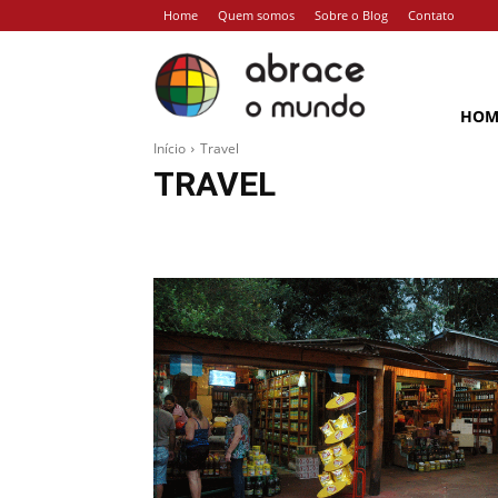
Home
Quem somos
Sobre o Blog
Contato
Abrace
o
Mundo
HOM
Início
Travel
TRAVEL
Abu Simbel
África
Alagoas
Alcântara
Aleman