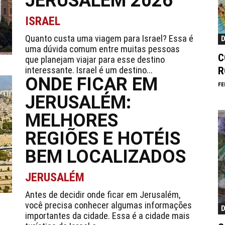
JERUSALÉM 2026
ISRAEL
Quanto custa uma viagem para Israel? Essa é
D
uma dúvida comum entre muitas pessoas
C
que planejam viajar para esse destino
interessante. Israel é um destino...
R
ONDE FICAR EM
FE
JERUSALÉM:
MELHORES
REGIÕES E HOTÉIS
BEM LOCALIZADOS
JERUSALÉM
Antes de decidir onde ficar em Jerusalém,
você precisa conhecer algumas informações
D
importantes da cidade. Essa é a cidade mais